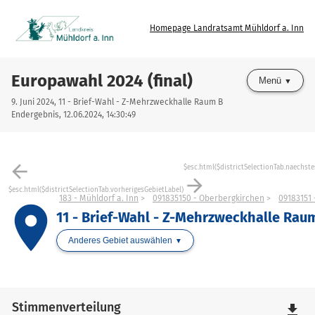
Homepage Landratsamt Mühldorf a. Inn
Europawahl 2024 (final)
Menü
9. Juni 2024, 11 - Brief-Wahl - Z-Mehrzweckhalle Raum B
Endergebnis, 12.06.2024, 14:30:49
arrow_back
$esc.html($districtSelectionTab.naechste
arrow_forward
$esc.html($districtSelectionTab.vorherigesGebietLabel)
183 - Mühldorf a. Inn
091835150 - Oberbergkirchen
09183151 
place
11 - Brief-Wahl - Z-Mehrzweckhalle Rau
Anderes Gebiet auswählen
Stimmenverteilung
file_download