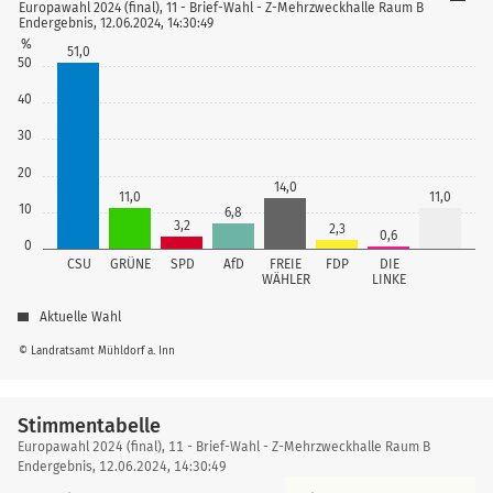
Europawahl 2024 (final), 11 - Brief-Wahl - Z-Mehrzweckhalle Raum B
Endergebnis, 12.06.2024, 14:30:49
%
51,0
50
40
30
20
14,0
11,0
11,0
10
6,8
3,2
2,3
0,6
0
CSU
GRÜNE
SPD
AfD
FREIE
FDP
DIE
WÄHLER
LINKE
Aktuelle Wahl
© Landratsamt Mühldorf a. Inn
Stimmentabelle
Stimmentabelle
Europawahl 2024 (final), 11 - Brief-Wahl - Z-Mehrzweckhalle Raum B
Endergebnis, 12.06.2024, 14:30:49