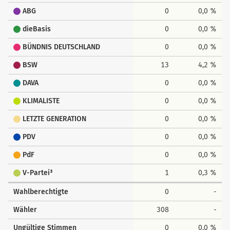
ABG
0
0,0 %
dieBasis
0
0,0 %
BÜNDNIS DEUTSCHLAND
0
0,0 %
BSW
13
4,2 %
DAVA
0
0,0 %
KLIMALISTE
0
0,0 %
LETZTE GENERATION
0
0,0 %
PDV
0
0,0 %
PdF
0
0,0 %
V-Partei³
1
0,3 %
Wahlberechtigte
0
-
Wähler
308
-
Ungültige Stimmen
0
0,0 %