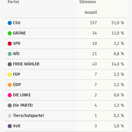
Partei
Stimmen
Anzahl
CSU
157
51,0 %
GRÜNE
34
11,0 %
SPD
10
3,2 %
AfD
21
6,8 %
FREIE WÄHLER
43
14,0 %
FDP
7
2,3 %
ÖDP
7
2,3 %
DIE LINKE
2
0,6 %
Die PARTEI
4
1,3 %
Tierschutzpartei
1
0,3 %
Volt
3
1,0 %