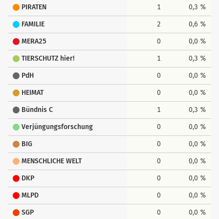
PIRATEN
1
0,3 %
FAMILIE
2
0,6 %
MERA25
0
0,0 %
TIERSCHUTZ hier!
1
0,3 %
PdH
0
0,0 %
HEIMAT
0
0,0 %
Bündnis C
1
0,3 %
Verjüngungsforschung
0
0,0 %
BIG
0
0,0 %
MENSCHLICHE WELT
0
0,0 %
DKP
0
0,0 %
MLPD
0
0,0 %
SGP
0
0,0 %