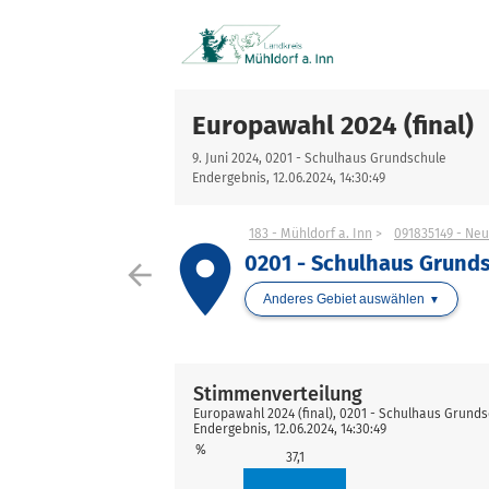
Europawahl 2024 (final)
9. Juni 2024, 0201 - Schulhaus Grundschule
Endergebnis, 12.06.2024, 14:30:49
183 - Mühldorf a. Inn
091835149 - Neu
place
0201 - Schulhaus Grund
arrow_back
Anderes Gebiet auswählen
Stimmenverteilung
Europawahl 2024 (final), 0201 - Schulhaus Grund
Endergebnis, 12.06.2024, 14:30:49
%
37,1