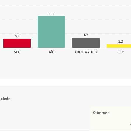
21,9
6,7
6,2
2,2
SPD
AfD
FREIE WÄHLER
FDP
schule
Stimmen