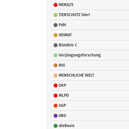
MERA25
TIERSCHUTZ hier!
PdH
HEIMAT
Bündnis C
Verjüngungsforschung
BIG
MENSCHLICHE WELT
DKP
MLPD
SGP
ABG
dieBasis