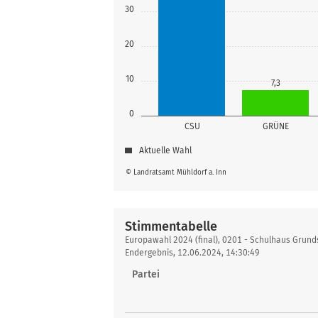
30
20
10
7,3
0
CSU
GRÜNE
Aktuelle Wahl
© Landratsamt Mühldorf a. Inn
Stimmentabelle
Stimmentabelle
Europawahl 2024 (final), 0201 - Schulhaus Grund
Endergebnis, 12.06.2024, 14:30:49
Partei