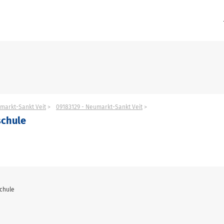
markt-Sankt Veit
09183129 - Neumarkt-Sankt Veit
schule
schule